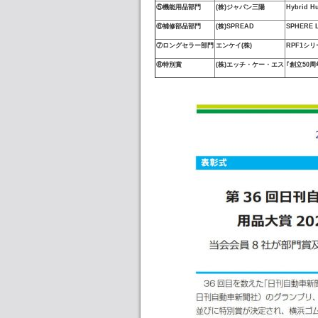
⑤機能用品部門
(株)ジャパン三陽
Hybrid H
⑥補修部品部門
(株)SPREAD
SPHERE
⑦ロングセラー部門
エンケイ(株)
RPF1シリ
⑧特別賞
(株)エッチ・ケー・エス
｢創立50周