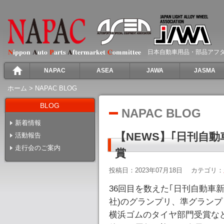
日本自動車用品・部品アフ
NAPAC
ASEA
JAWA
JASMA
ホーム
>
NAPAC BLOG
BLOG
NAPAC BLOG
新着情報
【NEWS】｢日刊自動
活動報告
走行会のご案内
賞
投稿日：2023年07月18日
カテゴリ：
36回目を数えた｢日刊自動車新
社)のグランプリ、準グラン
横浜ゴムのタイヤ部門受賞な