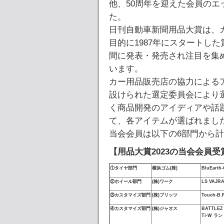
他、50周年を迎えた会員の
た。
日刊自動車新聞用品大賞は、
目的に1987年にスタートした賞
間に発表・発売され注目を集
います。
カー用品販売店の協力による
設けられた選定委員会により
く商品開発のアイディアや話
て、各アイテムが選ばれまし
当会会員は以下の6部門から
【用品大賞2023の当会会員受
①タイヤ部門
横浜ゴム(株)
BluEarth
②ホイール部門
(株)ワーク
LS VAJR
③カスタマイズ部門
(株)ブリッツ
Touch-B.R
④カスタマイズ部門
(株)ジャオス
BATTL
Ti-W ラ