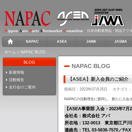
日本自動車用品・部品アフ
NAPAC
ASEA
JAWA
JASMA
ホーム
>
NAPAC BLOG
BLOG
NAPAC BLOG
新着情報
【ASEA】新入会員のご紹介
活動報告
走行会のご案内
投稿日：2023年07月25日
カテゴリ：
NAPACの活動理念に賛同し、新たに入会
【ASEA事業部 入会・2023年7月
会社名：株式会社 アバ
所在地：132-0013 東京都江戸川区
連絡先：TEL 03-5636-7570／FAX 0