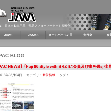
日本自動車用品・部品アフターマーケット振興会
JAWA
JASMA
オートパーツの日
走行会
会
PAC BLOG
AC NEWS】｢Fuji 86 Style with BRZ｣に会員及び事務局が出
015年08月04日
カテゴリ：
新着情報
タグ：