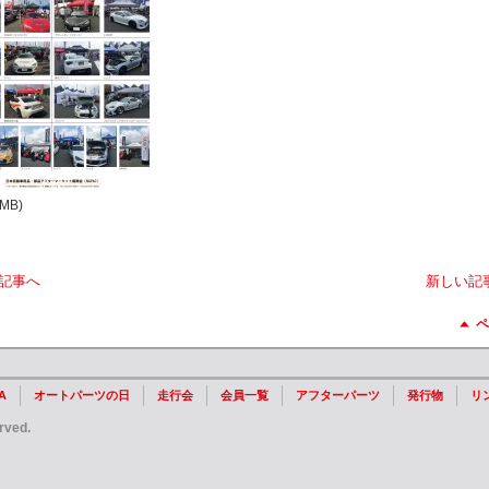
9MB)
記事へ
新しい記
ペ
A
オートパーツの日
走行会
会員一覧
アフターパーツ
発行物
リ
rved.