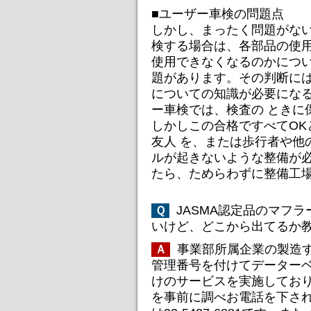
■ユーザー車検の問題点
しかし、まったく問題がな
検する場合は、各部品の使用
使用できなくなるのかにつ
題があります。その判断には
についての知識が必要にな
ー車検では、検査の ときに
しかしこの合格ですべてOK
友人 を、または歩行者や他
ルが起きないような整備が必
たら、ためらわずに整備工
JASMA認定品のマフ
Ｑ
いけど、どこから出てるか教
事業部所属企業の製造す
Ａ
管理番号を付けてデーターベ
けのサービスを実施してお
を事前に調べお電話を下され