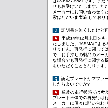
は03-5437-6881です
せもお受けいたします。ただ
メーカーにお問い合わせくだ
索はただいま実施 しており
証明書を無くしたけど再
Ｑ
平成14年12月末日をも
Ａ
たしました。JASMAによ
りません。再発行に関して
で、お手持ちの製品のメーカ
な場合でも再発行に関する
をいただくこととなります
認定プレートがマフラ
Ｑ
したらよいですか?
通常の走行状態では考
Ａ
プレート単体での再発行は行
メーカーに個々に問い合わ