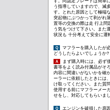
す。尚認定プレートは簡単に
う指導していますので、滅
す。とれた原因として極端な
突起物にぶつかって剥がれ
置等の交換の際は走 行上問
う気をつけて下さい。また
状況も 十分考えて安全に運
マフラーを購入したが
Ｑ
どうしたらよいでしょうか?
まず購入時には、必ず
Ａ
書等をよく読み付属品がそろ
内容に間違いがないかを確
ーラーに依頼したときには、
け取ってください。また質
使用する前にマフラーメーカ
せをし、対応してもらいま
エンジンを破損した原
Ｑ