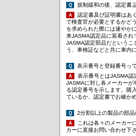
規制緩和の後、認定書,
Ｑ
認定書及び証明書はあ
Ａ
で検査官が必要とするかどう
を求められた際には速やか
来JASMA認定品に装着さ
JASMA認定部品だという
う、車検証などと共に車内に
表示番号と登録番号って
Ｑ
表示番号とはJASMA
Ａ
JASMAに対し各メーカー
る認定番号を示します。購
ているか、認定書でお確か
2分割以上の製品の部品
Ｑ
これは各々のメーカー
Ａ
カーに直接お問い合わせ下