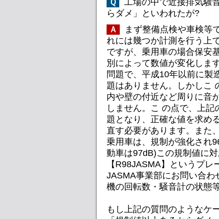
工場の中で近接排気騒
Ｑ
らダメ」といわれたが?
まず整備点検や車検等
Ａ
れには幾つか計測を行う上で
ですが、乗用車の場合保安基
別によって数値が変化します
問題で、平成10年以前に製
題はありません。しかしこ 
内や壁の付近など周りに音
しません。こ の点で、上記
題となり、正確な値を求め
直す必要があります。また、
乗用車は、規制が強化され96
動車は97dB)この規制値に
【R98JASMA】というプ
JASMA事業部にお問い合
機の回転数・騒音計の状態等
もし上記の質問のようなケ