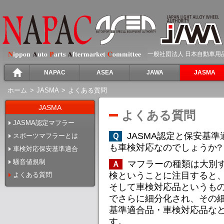
一般社団法人 日本自動車用
NAPAC
ASEA
JAWA
JASMA
ホーム
>
JASMA
>
よくある質問
JASMA
よくある質問
JASMA認定マフラー
JASMA認定と保安基
Ｑ
スポーツマフラーとは
も車検対応なのでしょうか?
車検対応保安基準適合
騒音値規制
マフラーの種類は大別
Ａ
検ということに注目すると
よくある質問
そして車検対応品というも
でさらに細分化され、その細
基準適合品・車検対応品な
す。