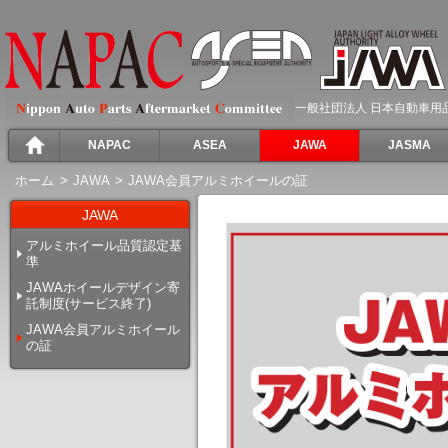
一般社団法人 日本自動車用
NAPAC
ASEA
JAWA
JASMA
ホーム
>
JAWA
>
JAWA会員アルミホイールの証
JAWA
アルミホイール品質認定基
準
JAWAホイールデザイン寄
託制度(サービス終了)
JAWA会員アルミホイール
の証