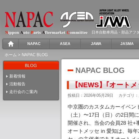
日本自動車用品・部品アフ
NAPAC
ASEA
JAWA
JASMA
ホーム
>
NAPAC BLOG
BLOG
NAPAC BLOG
新着情報
【NEWS】｢オートメッ
活動報告
走行会のご案内
投稿日：2026年05月29日
カテゴリ：
中京圏のカスタムカーイベント「オ
（土）〜17日（日）の2日間にわた
開催され、当会の会員28 社
オートメッセ in 愛知は、