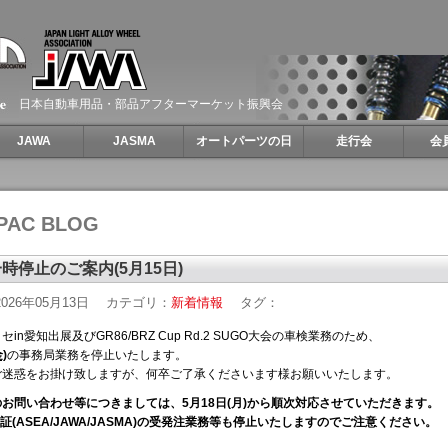
日本自動車用品・部品アフターマーケット振興会
JAWA
JASMA
オートパーツの日
走行会
会
PAC BLOG
時停止のご案内(5月15日)
026年05月13日
カテゴリ：
新着情報
タグ：
in愛知出展及びGR86/BRZ Cup Rd.2 SUGO大会の車検業務のため、
)
の事務局業務を停止いたします
。
ご迷惑をお掛け致しますが、何卒ご了承くださいます様お願いいたします。
お問い合わせ等につきましては、5月18日(月)から順次対応させていただきます。
証(ASEA/JAWA/JASMA)の受発注業務等も停止いたしますのでご注意ください。