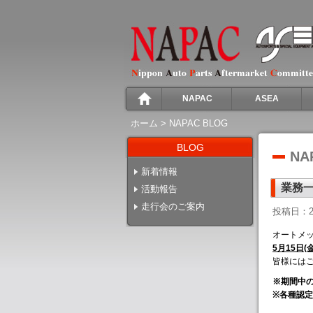
NAPAC
ASEA
ホーム
>
NAPAC BLOG
BLOG
NA
新着情報
業務一
活動報告
走行会のご案内
投稿日：2
オートメッセ
5月15日(金
皆様には
※期間中の
※各種認定