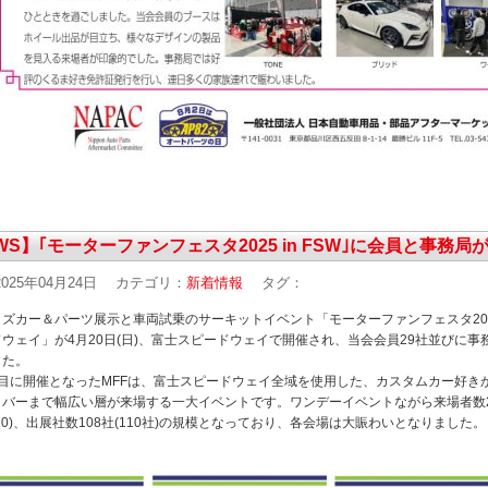
WS】｢モーターファンフェスタ2025 in FSW｣に会員と事務局
025年04月24日
カテゴリ：
新着情報
タグ：
ズカー＆パーツ展示と車両試乗のサーキットイベント「モーターファンフェスタ2025 
ウェイ」が4月20日(日)、富士スピードウェイで開催され、当会会員29社並びに事
した。
回目に開催となったMFFは、富士スピードウェイ全域を使用した、カスタムカー好き
バーまで幅広い層が来場する一大イベントです。ワンデーイベントながら来場者数25
,310)、出展社数108社(110社)の規模となっており、各会場は大賑わいとなりました。