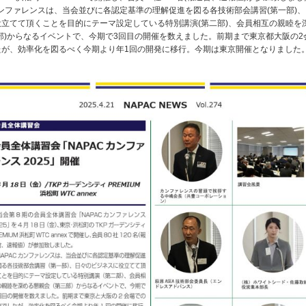
カンファレンスは、当会並びに各認定基準の理解促進を図る各技術部会講習(第一部)
役立てて頂くことを目的にテーマ設定している特別講演(第二部)、会員相互の親睦を
部)からなるイベントで、今期で3回目の開催を数えました。前期まで東京都大阪の2
たが、効率化を図るべく今期より年1回の開発に移行。今期は東京開催となりました