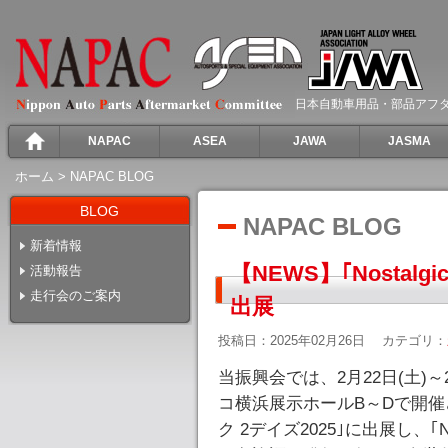
日本自動車用品・部品アフ
NAPAC
ASEA
JAWA
JASMA
ホーム
>
NAPAC BLOG
BLOG
NAPAC BLOG
新着情報
【NEWS】｢Nostalg
活動報告
走行会のご案内
出展
投稿日：2025年02月26日
カテゴリ：
当振興会では、2月22日(土)
コ横浜展示ホールB～Dで開催
ク 2デイズ2025｣に出展し、