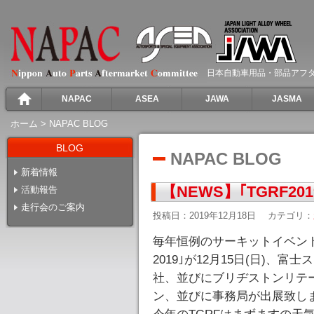
日本自動車用品・部品アフ
NAPAC
ASEA
JAWA
JASMA
ホーム
>
NAPAC BLOG
BLOG
NAPAC BLOG
新着情報
【NEWS】｢TGRF2
活動報告
走行会のご案内
投稿日：2019年12月18日
カテゴリ：
毎年恒例のサーキットイベント｢GR T
2019｣が12月15日(日)、
社、並びにブリヂストンリテ
ン、並びに事務局が出展致し