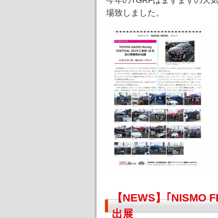
今年のTGRFはまずますの天気と
場致しました。
【NEWS】｢NISMO 
出展