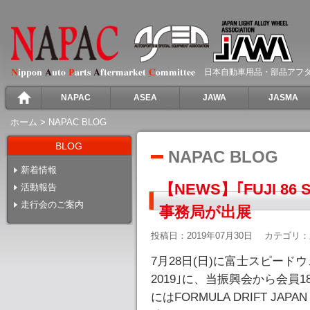
日本自動車用品・部品アフ
NAPAC
ASEA
JAWA
JASMA
ホーム
>
NAPAC BLOG
BLOG
NAPAC BLOG
新着情報
【NEWS】｢FUJI 86 S
活動報告
走行会のご案内
事務局が出展
投稿日：2019年07月30日
カテゴリ：
7月28日(日)に富士スピードウェイで
2019｣に、当振興会から会
にはFORMULA DRIFT JA