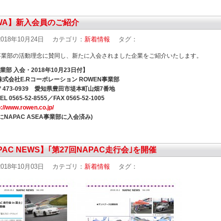
WA】新入会員のご紹介
018年10月24日
カテゴリ：
新着情報
タグ：
事業部の活動理念に賛同し、新たに入会されました企業をご紹介いたします。
業部 入会・2018年10月23日付】
株式会社E.Rコーポレーション ROWEN事業部
〒473-0939 愛知県豊田市堤本町山畑7番地
 0565-52-8555／FAX 0565-52-1005
p://www.rowen.co.jp/
年にNAPAC ASEA事業部に入会済み)
PAC NEWS】｢第27回NAPAC走行会｣を開催
018年10月03日
カテゴリ：
新着情報
タグ：