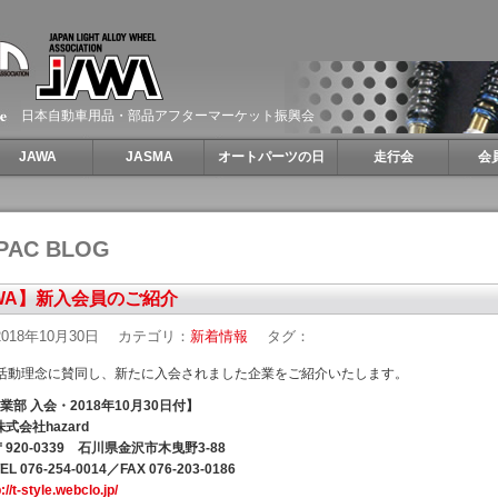
日本自動車用品・部品アフターマーケット振興会
JAWA
JASMA
オートパーツの日
走行会
会
PAC BLOG
WA】新入会員のご紹介
018年10月30日
カテゴリ：
新着情報
タグ：
の活動理念に賛同し、新たに入会されました企業をご紹介いたします。
業部 入会・2018年10月30日付】
式会社hazard
920-0339 石川県金沢市木曳野3-88
 076-254-0014／FAX 076-203-0186
://t-style.webclo.jp/