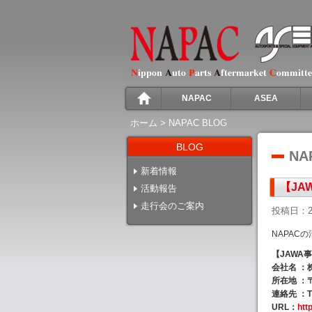
NAPAC
ASEA
ホーム
>
NAPAC BLOG
BLOG
NA
新着情報
【JA
活動報告
走行会のご案内
投稿日：2
NAPAC
【JAWA事
会社名 ：株
所在地 ：〒
連絡先 ：TEL
URL：
http