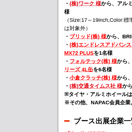
・
(株)ワーク 様
から、アル
様
（Size:17～19inch,C
は対象外）
・
ブリッド(株) 様
から、BR
・
(株)エンドレスアドバンス
MX72 PLUS
を1名様
・
フォルテック(株) 様
から、
リーズ 4L缶
を6名様
・
小倉クラッチ(株) 様
から
・
(株)交通タイムス社 様
か
※タイヤ・アルミホイール
※その他、NAPAC会員企
ブース出展企業一