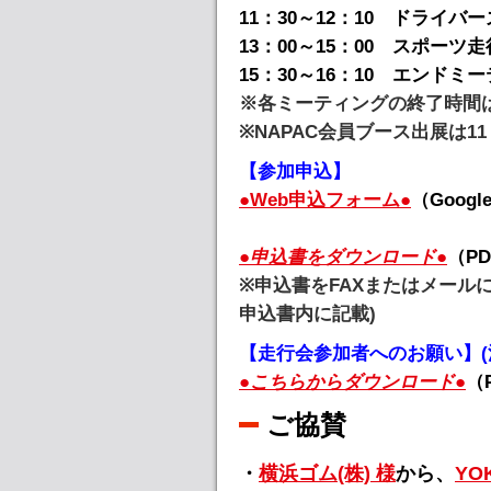
11：30～12：10 ドライバ
13：00～15：00 スポーツ走
15：30～16：10 エンド
※各ミーティングの終了時間
※NAPAC会員ブース出展は11
【参加申込】
●Web申込フォーム●
（Googl
●申込書をダウンロード●
（P
※申込書をFAXまたはメール
申込書内に記載)
【走行会参加者へのお願い】(
●こちらからダウンロード●
（
ご協賛
・
横浜ゴム(株) 様
から、
YO