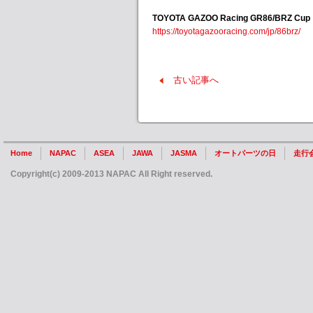
TOYOTA GAZOO Racing GR86/BRZ C
https://toyotagazooracing.com/jp/86brz/
古い記事へ
Home
NAPAC
ASEA
JAWA
JASMA
オートパーツの日
走行
Copyright(c) 2009-2013 NAPAC All Right reserved.