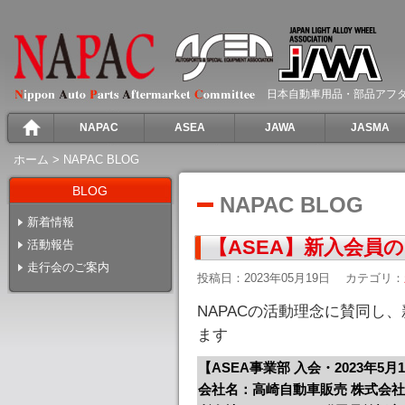
日本自動車用品・部品アフ
NAPAC
ASEA
JAWA
JASMA
ホーム
>
NAPAC BLOG
BLOG
NAPAC BLOG
新着情報
【ASEA】新入会員
活動報告
走行会のご案内
投稿日：2023年05月19日
カテゴリ：
NAPACの活動理念に賛同し
ます
【ASEA事業部 入会・2023年5月
会社名：高崎自動車販売 株式会社