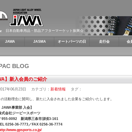
日本自動車用品・部品アフターマーケット振興会
JAWA
JASMA
オートパーツの日
走行会
会
PAC BLOG
WA】新入会員のご紹介
017年06月23日
カテゴリ：
新着情報
タグ：
Ｃの活動理念に賛同し、新たに入会されました企業をご紹介いたします。
 JAWA事業部 入会】
株式会社ジーピースポーツ
955-0092 新潟県三条市須頃3-161
 0256-36-7773／FAX 0256-36-7774
http://www.gpsports.co.jp/