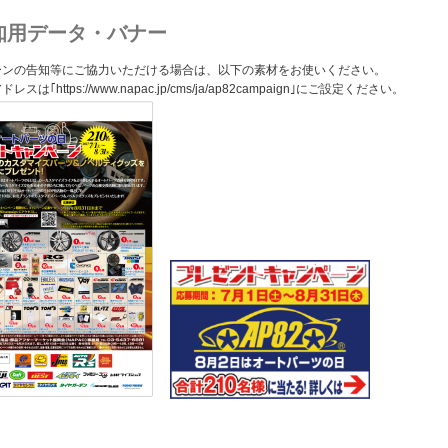
知用データ・バナー
ーンの告知等にご協力いただける場合は、以下の素材をお使いください。
スは｢https://www.napac.jp/cms/ja/ap82campaign｣にご設定ください。