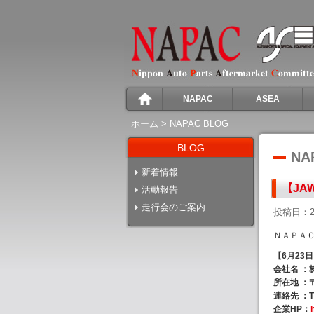
NAPAC
ASEA
ホーム
>
NAPAC BLOG
BLOG
NA
新着情報
【JA
活動報告
走行会のご案内
投稿日：2
ＮＡＰＡ
【6月23日
会社名 ：
所在地 ：〒
連絡先 ：TEL
企業HP：