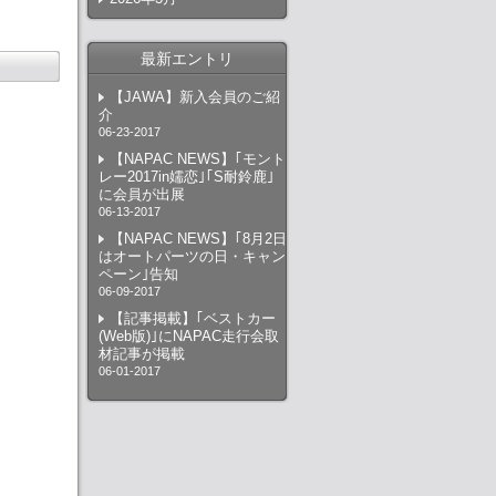
最新エントリ
【JAWA】新入会員のご紹
介
06-23-2017
【NAPAC NEWS】｢モント
レー2017in嬬恋｣｢S耐鈴鹿｣
に会員が出展
06-13-2017
【NAPAC NEWS】｢8月2日
はオートパーツの日・キャン
ペーン｣告知
06-09-2017
【記事掲載】｢ベストカー
(Web版)｣にNAPAC走行会取
材記事が掲載
06-01-2017