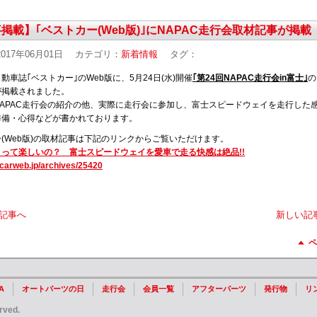
掲載】｢ベストカー(Web版)｣にNAPAC走行会取材記事が掲載
017年06月01日
カテゴリ：
新着情報
タグ：
動車誌｢ベストカー｣のWeb版に、5月24日(水)開催
｢第24回NAPAC走行会in富士｣
の
が掲載されました。
APAC走行会の紹介の他、実際に走行会に参加し、富士スピードウェイを走行した
準備・心得などが書かれております。
(Web版)の取材記事は下記のリンクからご覧いただけます。
って楽しいの？ 富士スピードウェイを愛車で走る快感は絶品!!
tcarweb.jp/archives/25420
記事へ
新しい記
ペ
A
オートパーツの日
走行会
会員一覧
アフターパーツ
発行物
リ
rved.