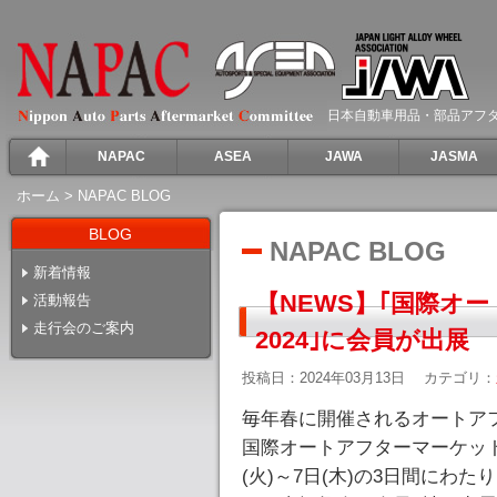
日本自動車用品・部品アフ
NAPAC
ASEA
JAWA
JASMA
ホーム
>
NAPAC BLOG
BLOG
NAPAC BLOG
新着情報
【NEWS】｢国際オ
活動報告
走行会のご案内
2024｣に会員が出展
投稿日：2024年03月13日
カテゴリ：
毎年春に開催されるオートアフ
国際オートアフターマーケットEXP
(火)～7日(木)の3日間にわ