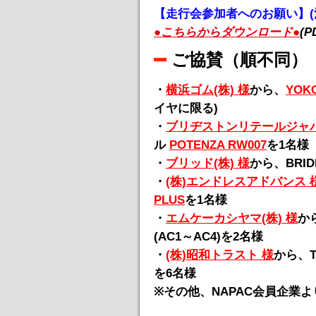
【走行会参加者へのお願い】(
●こちらからダウンロード●
(P
ご協賛（順不同）
・
横浜ゴム(株) 様
から、
YOK
イヤに限る)
・
ブリヂストンリテールジャパン
ル
POTENZA RW007
を1名様
・
ブリッド(株) 様
から、BRI
・
(株)エンドレスアドバンス 
PLUS
を1名様
・
エムケーカシヤマ(株) 様
か
(AC1～AC4)を2名様
・
(株)昭和トラスト 様
から、T
を6名様
※その他、NAPAC会員企業