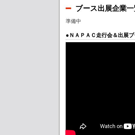
ブース出展企業一
準備中
●ＮＡＰＡＣ走行会＆出展