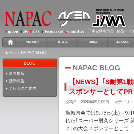
日本自動車用品・部品アフ
NAPAC
ASEA
JAWA
JASMA
ホーム
>
NAPAC BLOG
BLOG
NAPAC BLOG
新着情報
【NEWS】｢S耐第1
活動報告
走行会のご案内
スポンサーとしてPR
投稿日：2020年09月09日
カテゴリ：
当振興会では9月5日(土)～9
れた｢スーパー耐久シリーズ 第1戦
ス｣の大会スポンサーとして、