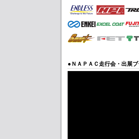
●ＮＡＰＡＣ走行会・出展