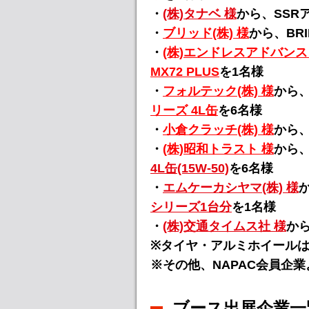
・
(株)タナベ 様
から、SSR
・
ブリッド(株) 様
から、BR
・
(株)エンドレスアドバンス
MX72 PLUS
を1名様
・
フォルテック(株) 様
から、
リーズ 4L缶
を6名様
・
小倉クラッチ(株) 様
から
・
(株)昭和トラスト 様
から、
4L缶(15W-50)
を6名様
・
エムケーカシヤマ(株) 様
シリーズ1台分
を1名様
・
(株)交通タイムス社 様
か
※タイヤ・アルミホイール
※その他、NAPAC会員企
ブース出展企業一