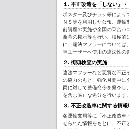
１. 不正改造を「しない」
ポスター及びチラシ等により
ＮＳ等を利用した公報、運輸
前講座の実施や全国の乗合バ
断幕の掲示等を行い、積極的
に、違法マフラーについては
車ユーザーへ使用の違法性の
２. 街頭検査の実施
違法マフラーなど悪質な不正
の協力のもと、強化月間中に
両に対して整備命令を発令し
を含む厳正な処分を行います
３. 不正改造車に関する情報
各運輸支局等に「不正改造車
せられた情報をもとに、不正