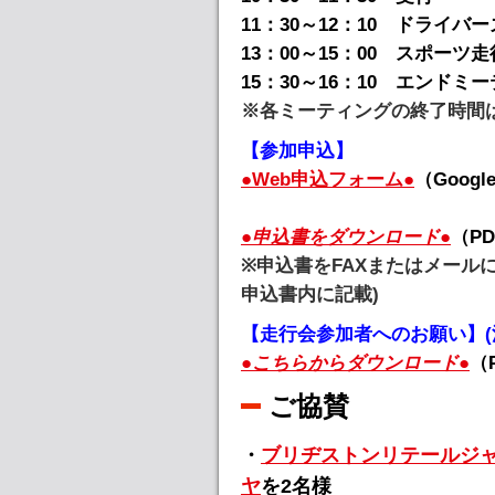
11：30～12：10 ドライバ
13：00～15：00 スポーツ走
15：30～16：10 エンド
※各ミーティングの終了時間
【参加申込】
●Web申込フォーム●
（Googl
●申込書をダウンロード●
（P
※申込書をFAXまたはメール
申込書内に記載)
【走行会参加者へのお願い】(
●こちらからダウンロード●
（
ご協賛
・
ブリヂストンリテールジャパ
ヤ
を2名様