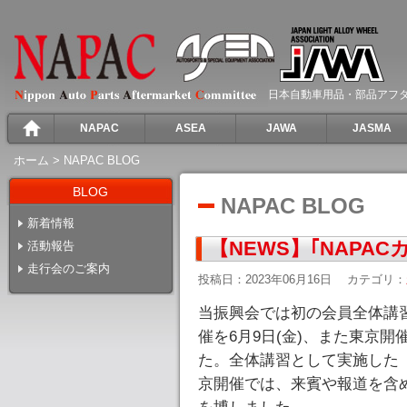
日本自動車用品・部品アフ
NAPAC
ASEA
JAWA
JASMA
ホーム
>
NAPAC BLOG
BLOG
NAPAC BLOG
新着情報
【NEWS】｢NAPAC
活動報告
走行会のご案内
投稿日：2023年06月16日
カテゴリ：
当振興会では初の会員全体講習会
催を6月9日(金)、また東京開
た。全体講習として実施した「
京開催では、来賓や報道を含め