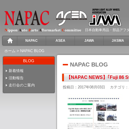
日本自動車用品・部品アフ
NAPAC
ASEA
JAWA
JASMA
ホーム
>
NAPAC BLOG
BLOG
NAPAC BLOG
新着情報
【NAPAC NEWS】｢Fuji 86
活動報告
走行会のご案内
投稿日：2017年08月03日
カテゴリ：