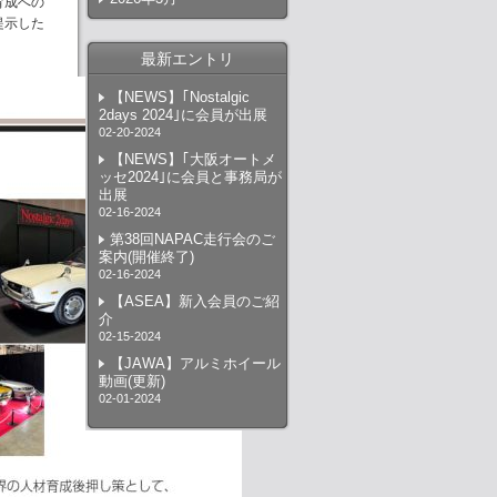
育成への
提示した
最新エントリ
【NEWS】｢Nostalgic
2days 2024｣に会員が出展
02-20-2024
【NEWS】｢大阪オートメ
ッセ2024｣に会員と事務局が
出展
02-16-2024
第38回NAPAC走行会のご
案内(開催終了)
02-16-2024
【ASEA】新入会員のご紹
介
02-15-2024
【JAWA】アルミホイール
動画(更新)
02-01-2024