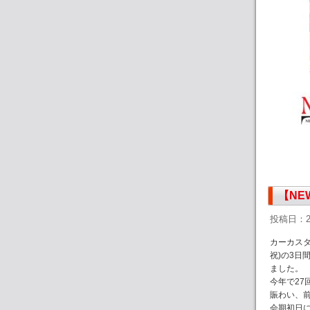
【NE
投稿日：2
カーカスタ
祝)の3日
ました。
今年で2
賑わい、
会期初日