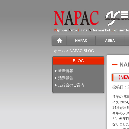
NAPAC
ASEA
ホーム
>
NAPAC BLOG
BLOG
NA
新着情報
【NEW
活動報告
走行会のご案内
投稿日：2
往年の旧車
イズ 20
14社が出
今年のノス
ど、例年
なりました