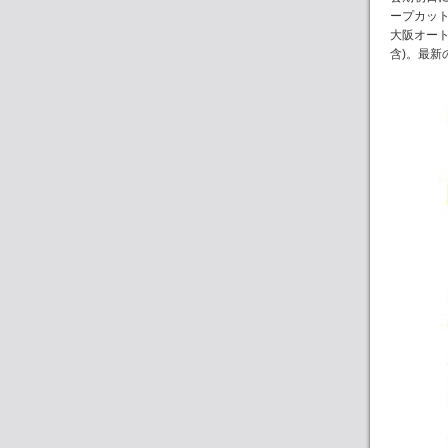
ープカッ
大阪オー
含)。最