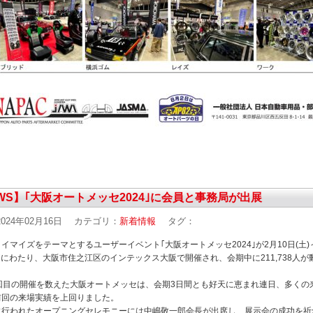
WS】｢大阪オートメッセ2024｣に会員と事務局が出展
024年02月16日
カテゴリ：
新着情報
タグ：
イマイズをテーマとするユーザーイベント｢大阪オートメッセ2024｣が2月10日(土)～
間にわたり、大阪市住之江区のインテックス大阪で開催され、会期中に211,738人が
7回目の開催を数えた大阪オートメッセは、会期3日間とも好天に恵まれ連日、多くの
前回の来場実績を上回りました。
に行われたオープニングセレモニーには中嶋敬一郎会長が出席し、展示会の成功を祈