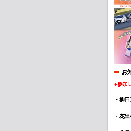
お
●参加
・柳田
・花里