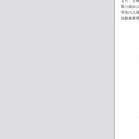
また、主
取り組み
学生の入
自動車業