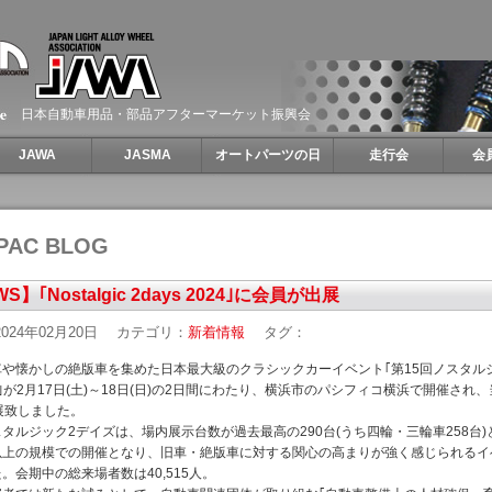
日本自動車用品・部品アフターマーケット振興会
JAWA
JASMA
オートパーツの日
走行会
会
PAC BLOG
S】｢Nostalgic 2days 2024｣に会員が出展
024年02月20日
カテゴリ：
新着情報
タグ：
や懐かしの絶版車を集めた日本最大級のクラシックカーイベント｢第15回ノスタル
24｣が2月17日(土)～18日(日)の2日間にわたり、横浜市のパシフィコ横浜で開催され
展致しました。
タルジック2デイズは、場内展示台数が過去最高の290台(うち四輪・三輪車258台)
以上の規模での開催となり、旧車・絶版車に対する関心の高まりが強く感じられるイ
。会期中の総来場者数は40,515人。