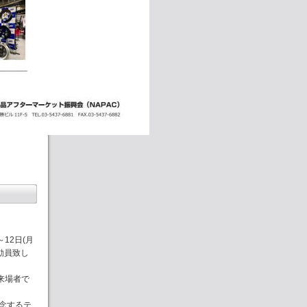
12日(月
動員致し
来場者で
念するテ