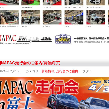
回NAPAC走行会のご案内(開催終了)
024年02月16日
カテゴリ：
新着情報
,
走行会のご案内
タグ：