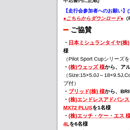
申込書内に記載)
【走行会参加者へのお願い】(
●こちらからダウンロード●
（
ご協賛
・
日本ミシュランタイヤ(株)
様
（Pilot Sport Cupシリー
・
(株)ウェッズ 様
から、ア
（Size:15×5.0J～18×9.
ブ付）
・
ブリッド(株) 様
から、BR
・
(株)エンドレスアドバンス
MX72 PLUS
を1名様
・
(株)エッチ・ケー・エス 
4L
を6名様