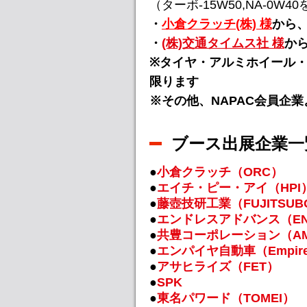
（ターボ-15W50,NA-0W4
・
小倉クラッチ(株) 様
から
・
(株)交通タイムス社 様
か
※タイヤ・アルミホイール
限ります
※その他、NAPAC会員企
ブース出展企業一
●
小倉クラッチ（ORC）
●
エイチ・ピー・アイ（HPI
●
藤壺技研工業（FUJITSUB
●
エンドレスアドバンス（EN
●
共豊コーポレーション（A
●
エンパイヤ自動車（Empir
●
アサヒライズ（FET）
●
SPK
●
東名パワード（TOMEI）