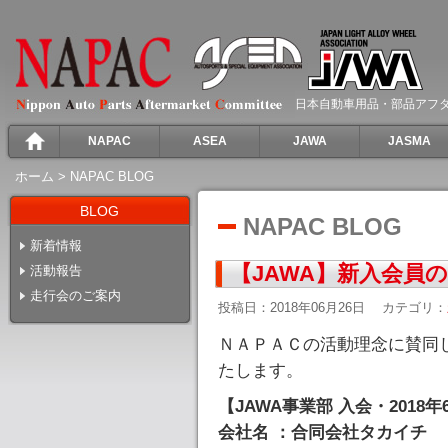
日本自動車用品・部品アフ
NAPAC
ASEA
JAWA
JASMA
ホーム
>
NAPAC BLOG
BLOG
NAPAC BLOG
新着情報
【JAWA】新入会員
活動報告
走行会のご案内
投稿日：2018年06月26日
カテゴリ：
ＮＡＰＡＣの活動理念に賛同
たします。
【JAWA事業部 入会・2018年
会社名 ：合同会社タカイチ