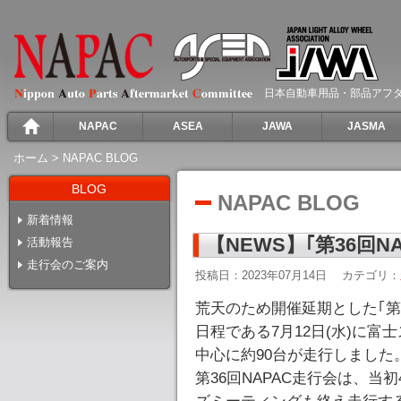
日本自動車用品・部品アフ
NAPAC
ASEA
JAWA
JASMA
ホーム
>
NAPAC BLOG
BLOG
NAPAC BLOG
新着情報
【NEWS】｢第36回N
活動報告
走行会のご案内
投稿日：2023年07月14日
カテゴリ：
荒天のため開催延期とした｢第3
日程である7月12日(水)に
中心に約90台が走行しました
第36回NAPAC走行会は、当