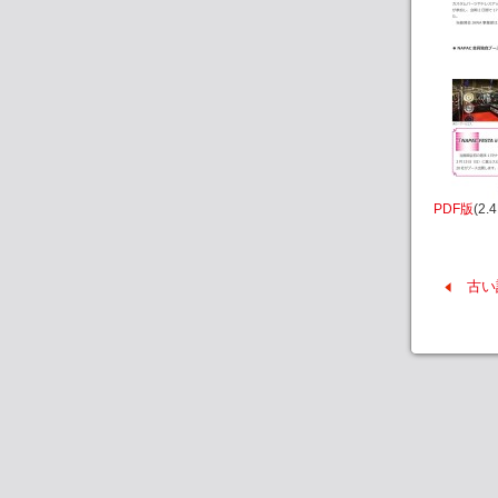
PDF版
(2.
古い