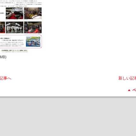
4MB)
記事へ
新しい記
ペ