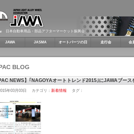
日本自動車用品・部品アフターマーケット振興会
JAWA
JASMA
オートパーツの日
走行会
会
PAC BLOG
PAC NEWS】｢NAGOYAオートトレンド2015｣にJAWAブー
015年03月03日
カテゴリ：
新着情報
タグ：