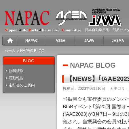
日本自動車用品・部品アフ
NAPAC
ASEA
JAWA
JASMA
ホーム
>
NAPAC BLOG
BLOG
NAPAC BLOG
新着情報
【NEWS】｢IAAE20
活動報告
走行会のご案内
投稿日：2023年03月10日
カテゴリ：
当振興会も実行委員のメンバ
BtoBイベント｢第20回 国際オ
(IAAE2023)が3月7日～
催され、当振興会の会員5社