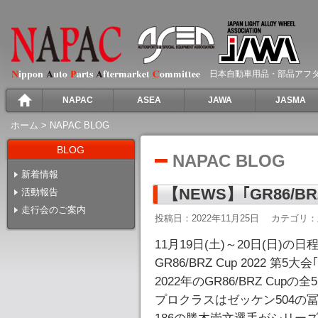
日本自動車用品・部品アフ
NAPAC
ASEA
JAWA
JASMA
ホーム
>
NAPAC BLOG
BLOG
NAPAC BLOG
新着情報
【NEWS】｢GR86/B
活動報告
走行会のご案内
投稿日：2022年11月25日
カテゴリ：
11月19日(土)～20日(日)の日程
GR86/BRZ Cup 2022 
2022年のGR86/BRZ Cu
プロクラスはゼッケン504の