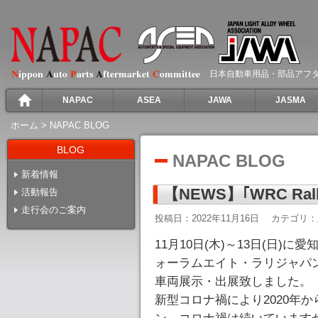
日本自動車用品・部品アフ
NAPAC
ASEA
JAWA
JASMA
ホーム
>
NAPAC BLOG
BLOG
NAPAC BLOG
新着情報
【NEWS】｢WRC Ral
活動報告
走行会のご案内
投稿日：2022年11月16日
カテゴリ：
11月10日(木)～13日(日)
ォーラムエイト・ラリジャパン
車両展示・出展致しました。
新型コロナ禍により2020年