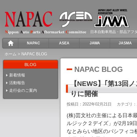
日本自動車用品・部品アフ
NAPAC
ASEA
JAWA
JASMA
ホーム
>
NAPAC BLOG
BLOG
NAPAC BLOG
新着情報
【NEWS】｢第13回
活動報告
走行会のご案内
りに開催
投稿日：2022年02月21日
カテゴリ：
(株)芸文社の主催による日本
ルジック２デイズ」が2月19日
なとみらい地区のパシフィコ