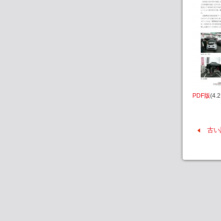
PDF版
(4.
古い