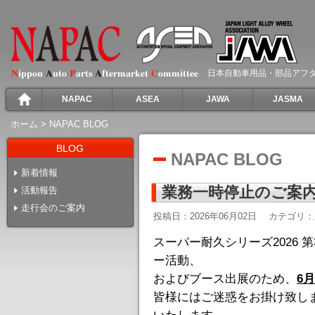
日本自動車用品・部品アフ
NAPAC
ASEA
JAWA
JASMA
ホーム
>
NAPAC BLOG
BLOG
NAPAC BLOG
新着情報
業務一時停止のご案内(
活動報告
走行会のご案内
投稿日：2026年06月02日
カテゴリ：
スーパー耐久シリーズ2026 第
ー活動、
およびブース出展のため、
6月
皆様にはご迷惑をお掛け致し