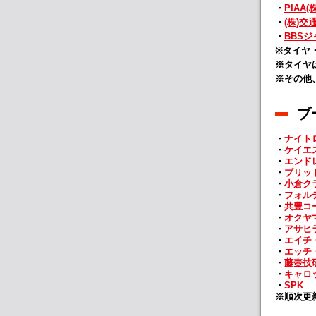
・
PIAA(
・
(株)交
・
BBSジ
※タイヤ
※タイヤは
※その他
ブ
・
ナイト
・
ケイエ
・
エンド
・
ブリッド
・
小倉ク
・
フォルテ
・
共豊コー
・
オクヤマ
・
アサヒ
・
エイチ
・
エッチ
・
藤壺技研
・
キャロ
・
SPK
※順次更