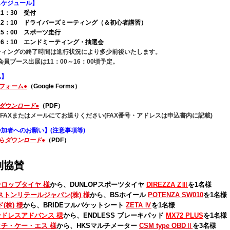
スケジュール】
11：30 受付
～12：10 ドライバーズミーティング
（＆初心者講習）
～15：00 スポーツ走行
～16：10 エンドミーティング・抽選会
ティングの終了時間は進行状況により多少前後いたします。
C会員ブース出展は11：00～16：00頃予定。
込】
込フォーム●
（Google Forms）
ダウンロード●
（PDF）
FAXまたはメールにてお送りください(FAX番号・アドレスは申込書内に記載)
加者へのお願い】(注意事項等)
らダウンロード●
（PDF）
別協賛
ンロップタイヤ 様
から、DUNLOPスポーツタイヤ
DIREZZA ZⅢ
を1名様
ストンリテールジャパン(株) 様
から、BSホイール
POTENZA SW010
を1名様
(株) 様
から、BRIDEフルバケットシート
ZETA Ⅳ
を1名様
ンドレスアドバンス 様
から、ENDLESS ブレーキパッド
MX72 PLUS
を1名様
ッチ・ケー・エス 様
から、
HKSマルチメーター
CSM type OBDⅡ
を3名様