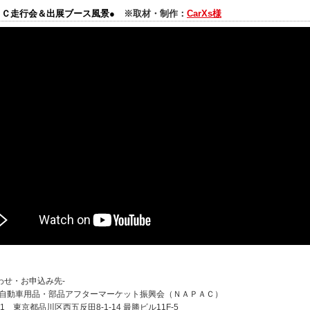
ＡＣ走行会＆出展ブース風景●
※取材・制作：
CarXs様
わせ・お申込み先-
本自動車用品・部品アフターマーケット振興会（ＮＡＰＡＣ）
031 東京都品川区西五反田8-1-14 最勝ビル11F-5