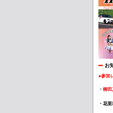
お
●参加
・
柳田
・花里