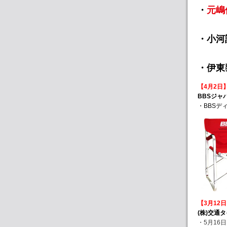
・
元嶋
・小河
・伊東
【4月2日
BBSジャ
・BBSデ
【3月12
(株)交通
・5月16