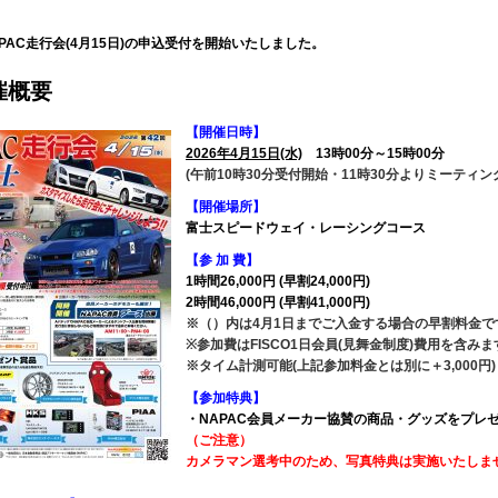
】
APAC走行会(4月15日)の申込受付を開始いたしました。
催概要
【開催日時】
2026年4月15日(水)
13時00分～15時00分
(午前10時30分受付開始・11時30分よりミーティン
【開催場所】
富士スピードウェイ・レーシングコース
【参 加 費】
1時間26,000円 (早割24,000円)
2時間46,000円 (早割41,000円)
※（）内は4月1日までご入金する場合の早割料金で
※参加費はFISCO1日会員(見舞金制度)費用を含みま
※タイム計測可能(上記参加料金とは別に＋3,000円)
【参加特典】
・NAPAC会員メーカー協賛の商品・グッズをプレ
（ご注意）
カメラマン選考中のため、写真特典は実施いたしま