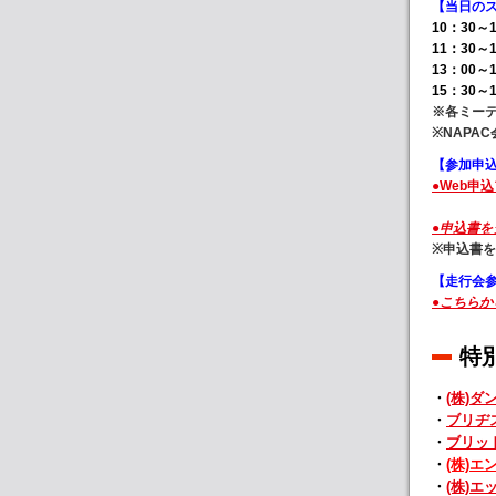
【当日の
10：30～
11：30
13：00
15：30
※各ミー
※NAPA
【参加申
●Web申
●申込書を
※申込書を
【走行会参
●こちらか
特
・
(株)ダ
・
ブリヂ
・
ブリッド
・
(株)エ
・
(株)エ