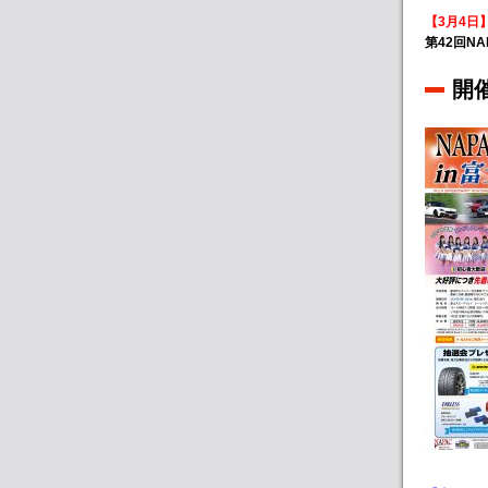
【3月4日
第42回N
開