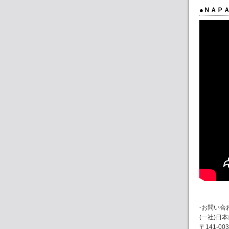
●ＮＡＰ
-お問い合
(一社)日
〒141-0