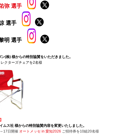
佑弥 選手
諒 選手
黎明 選手
】
パン(株) 様からの特別協賛をいただきました。
ィレクターズチェアを2名様
日】
タイムス社 様からの特別協賛内容を変更いたしました。
日～17日開催
オートメッセ in 愛知2026
ご招待券を10組20名様