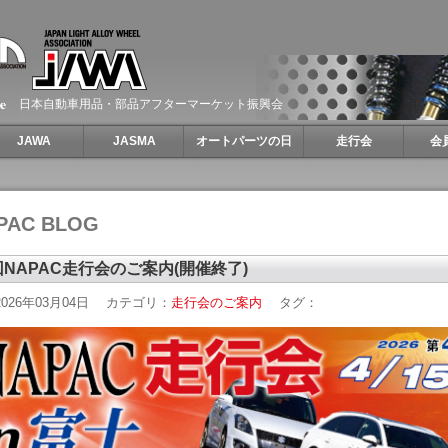
日本自動車用品・部品アフターマーケット振興会
JAWA
JASMA
オートパーツの日
走行会
会
PAC BLOG
回NAPAC走行会のご案内(開催終了)
026年03月04日
カテゴリ：
走行会のご案内
タグ：