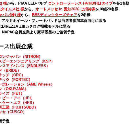
株) 様
から、
PIAA LEDバルブ
コントローラーレス H4/HB/H11タイプ
を各1名
通タイムス社 様
から、
オートメッセ in 愛知2026 ご招待券
を10組20名様
ャパン(株) 様
から、
BBSディレクターズチェア
を2名様
・アルミホイール・ブレーキパッドは当選者参加車両向けに限る
DIREZZA ZⅢカタログ掲載モデルに限る
、NAPAC会員企業より豪華景品のご協賛予定
ース出展企業
ロンジャパン（NITRON）
スピーエンジニアリング（KSP）
レスアドバンス（ENDLESS）
（BRIDE）
ラッチ（ORC）
ック（FORTEC）
ポレーション（AME Wheels）
（OKUYAMA）
ライズ（FET）
・ピー・アイ（HPI）
・ケー・エス（HKS）
工業（FUJITSUBO）
ッセ（CUSCO）
新予定