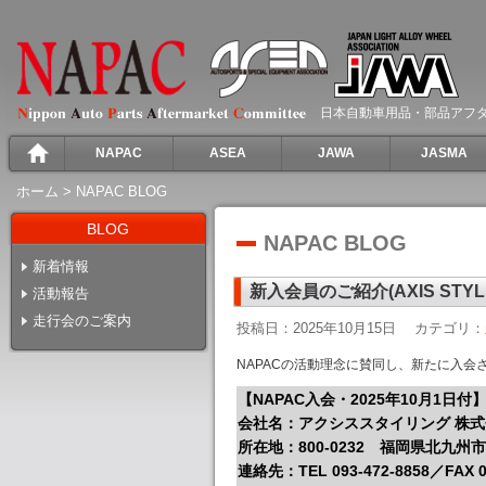
日本自動車用品・部品アフ
NAPAC
ASEA
JAWA
JASMA
ホーム
>
NAPAC BLOG
BLOG
NAPAC BLOG
新着情報
新入会員のご紹介(AXIS STYL
活動報告
走行会のご案内
投稿日：2025年10月15日
カテゴリ：
NAPACの活動理念に賛同し、新たに入会
【NAPAC入会・2025年10月1日付
会社名：アクシススタイリング 株
所在地：800-0232 福岡県北九州市
連絡先：TEL 093-472-8858／FAX 09