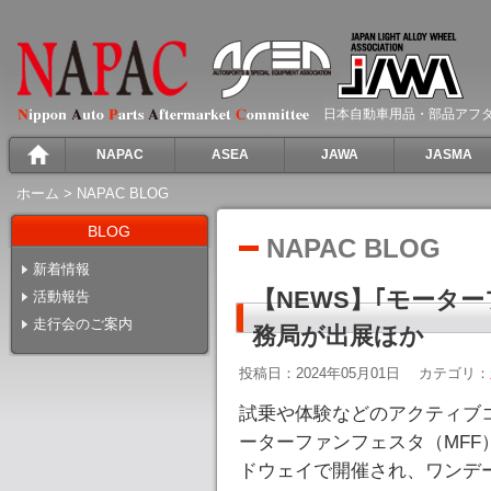
日本自動車用品・部品アフ
NAPAC
ASEA
JAWA
JASMA
ホーム
>
NAPAC BLOG
BLOG
NAPAC BLOG
新着情報
【NEWS】｢モーター
活動報告
走行会のご案内
務局が出展ほか
投稿日：2024年05月01日
カテゴリ：
試乗や体験などのアクティブ
ーターファンフェスタ（MFF）20
ドウェイで開催され、ワンデー