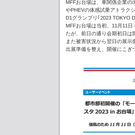
MFFお台場は、車関係企業の
やPHEVの体感試乗アトラク
D1グランプリ｢2023 TOKY
MFFお台場は当初、11月11
たが、前日の通り会期初日は
また被害状況から翌日の展示
出展準備を整え、開催にこぎ