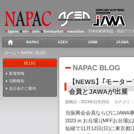
日本自動車用品・部品アフ
NAPAC
ASEA
JAWA
JASMA
ホーム
>
NAPAC BLOG
BLOG
NAPAC BLOG
新着情報
【NEWS】｢モーター
活動報告
走行会のご案内
会員とJAWAが出展
投稿日：2023年11月15日
カテゴリ：
当振興会会員ならびにJAWA
2023 in お台場｣(MFF
短縮で11月12日(日)に東京