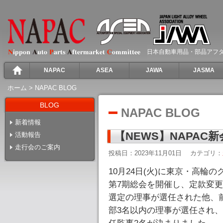
日本自動車用品・部品アフ
NAPAC
ASEA
JAWA
JASMA
ホーム
>
NAPAC BLOG
BLOG
NAPAC BLOG
新着情報
【NEWS】NAPA
活動報告
走行会のご案内
投稿日：2023年11月01日
カテゴリ：
10月24日(火)に東京・高
第7期総会を開催し、定款変更に
選定の理事が選任された他、
部3名以内の理事が選任され