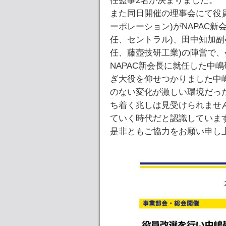
任監事2名が決まりました。
また同日開催の理事会にて役
ーポレーション)がNAPAC
任、セントラル)、田中知加副
任、藤壺技研工業)の陣営で
NAPAC新会長に就任した中
ぎ大役を仰せつかりました中
のない変化が激しい環境だっ
ち着く兆しは見受けられませ
ていく時代だと認識していま
是非ともご協力をお願い申し