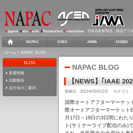
日本自動車用品・部品アフ
NAPAC
ASEA
JAWA
JASMA
ホーム
>
NAPAC BLOG
BLOG
NAPAC BLOG
新着情報
【NEWS】｢IAAE 202
活動報告
走行会のご案内
投稿日：2021年03月22日
カテゴリ：
国際オートアフターマーケット
際オートアフターマーケットEXPO ON
月17日～19日の3日間にわ
ト(サミナーライブ配信のみ)