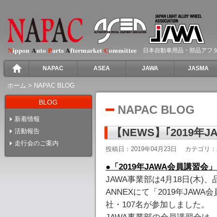
日本自動車用品・部品アフ
NAPAC
ASEA
JAWA
JASMA
ホーム
>
NAPAC BLOG
BLOG
NAPAC BLOG
新着情報
【NEWS】｢2019年
活動報告
走行会のご案内
投稿日：2019年04月23日
カテゴリ：
●「2019年JAWA会員講習会
JAWA事業部は4月18日(木
ANNEXにて「2019年JAW
社・107名が参加しました。