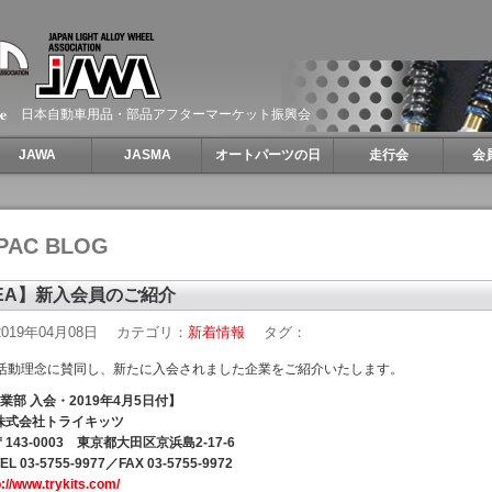
日本自動車用品・部品アフターマーケット振興会
JAWA
JASMA
オートパーツの日
走行会
会
PAC BLOG
EA】新入会員のご紹介
019年04月08日
カテゴリ：
新着情報
タグ：
の活動理念に賛同し、新たに入会されました企業をご紹介いたします。
事業部 入会・2019年4月5日付】
株式会社トライキッツ
143-0003 東京都大田区京浜島2-17-6
 03-5755-9977／FAX 03-5755-9972
p://www.trykits.com/