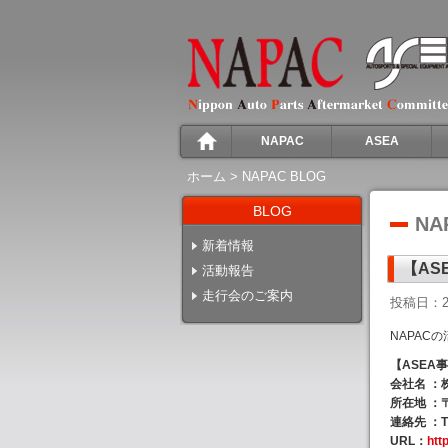
NAPAC
ASEA
ホーム
>
NAPAC BLOG
BLOG
NA
新着情報
【AS
活動報告
走行会のご案内
投稿日：2
NAPAC
【ASEA
会社名 ：
所在地 ：〒
連絡先 ：TEL
URL：
htt