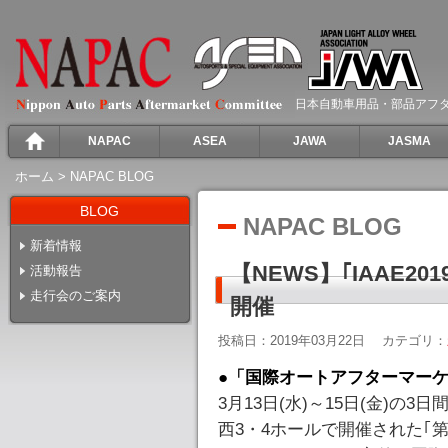
日本自動車用品・部品アフ
NAPAC
ASEA
JAWA
JASMA
ホーム
>
NAPAC BLOG
BLOG
NAPAC BLOG
新着情報
【NEWS】｢IAAE20
活動報告
走行会のご案内
開催
投稿日：2019年03月22日
カテゴリ：
●
「国際オートアフターマーケット
3月13日(水)～15日(金)
西3・4ホールで開催された｢第