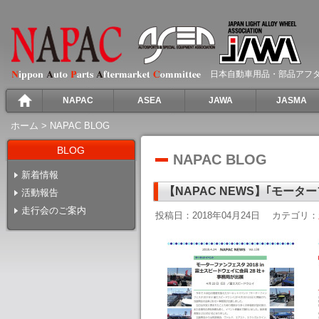
日本自動車用品・部品アフ
NAPAC
ASEA
JAWA
JASMA
ホーム
>
NAPAC BLOG
BLOG
NAPAC BLOG
新着情報
【NAPAC NEWS】｢モータ
活動報告
走行会のご案内
投稿日：2018年04月24日
カテゴリ：