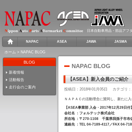
日本自動車用品・部品アフ
NAPAC
ASEA
JAWA
JASMA
ホーム
>
NAPAC BLOG
BLOG
NAPAC BLOG
新着情報
【ASEA】新入会員のご紹介
活動報告
走行会のご案内
投稿日：2018年01月05日
カテゴリ：
ＮＡＰＡＣの活動理念に賛同し、新たに入
【ASEA事業部 入会・2017年12月29日付
会社名 ：フォルテック株式会社
所在地 ：〒270-1108 千葉県我孫子市布佐
連絡先 ：TEL 04-7189-4117／FAX 04-718