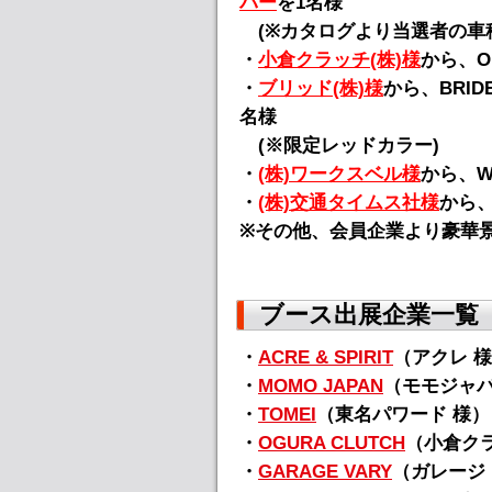
バー
を1名様
(※カタログより当選者の車
・
小倉クラッチ(株)様
から、O
・
ブリッド(株)様
から、BRI
名様
(※限定レッドカラー)
・
(株)ワークスベル様
から、WO
・
(株)交通タイムス社様
から
※その他、会員企業より豪華
ブース出展企業一覧
・
ACRE & SPIRIT
（アクレ 
・
MOMO JAPAN
（モモジャパ
・
TOMEI
（東名パワード 様）
・
OGURA CLUTCH
（小倉クラ
・
GARAGE VARY
（ガレージ