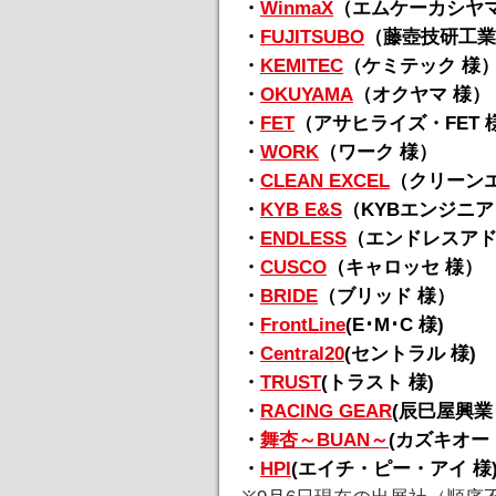
・
WinmaX
（エムケーカシヤマ
・
FUJITSUBO
（藤壺技研工業
・
KEMITEC
（ケミテック 様
・
OKUYAMA
（オクヤマ 様）
・
FET
（アサヒライズ・FET 
・
WORK
（ワーク 様）
・
CLEAN EXCEL
（クリーンエ
・
KYB E&S
（KYBエンジニ
・
ENDLESS
（エンドレスアド
・
CUSCO
（キャロッセ 様）
・
BRIDE
（ブリッド 様）
・
FrontLine
(E･M･C 様)
・
Central20
(セントラル 様)
・
TRUST
(トラスト 様)
・
RACING GEAR
(辰巳屋興業 
・
舞杏～BUAN～
(カズキオート
・
HPI
(エイチ・ピー・アイ 様