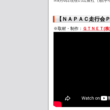
※9月6日現在の出展社（順序
【ＮＡＰＡＣ走行会
※取材・制作：
ＧＴＮＥＴ(株