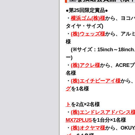
●第25回限定賞品●
・
横浜ゴム(株)様
から、ヨコ
タイヤ・サイズ)
・
(株)ウェッズ様
から、アル
様
(※サイズ：15inch～18
ー)
・
(株)アクレ様
から、ACRE
名様
・
(株)エイチピーアイ様
から、①
グ
を1名様
ト
を2点×2名様
・
(株)エンドレスアドバンス
MX72PLUS
を1台分×1名様
・
(株)オクヤマ様
から、OKU