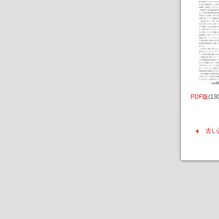
PDF版
(13
古い