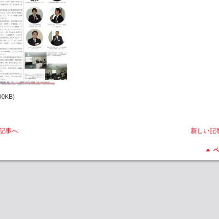
00KB)
記事へ
新しい記
ペ