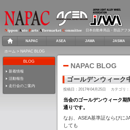
日本自動車用品・部品アフ
NAPAC
ASEA
JAWA
JASMA
ホーム
>
NAPAC BLOG
BLOG
NAPAC BLOG
新着情報
ゴールデンウィーク
活動報告
走行会のご案内
投稿日：2017年04月25日
カテゴリ：
当会のゴールデンウィーク期間中
通りです。
なお、ASEA基準証ならびに
しても