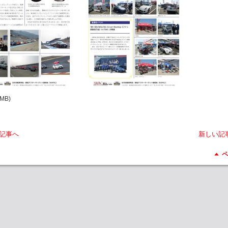
9MB)
記事へ
新しい記
ペ