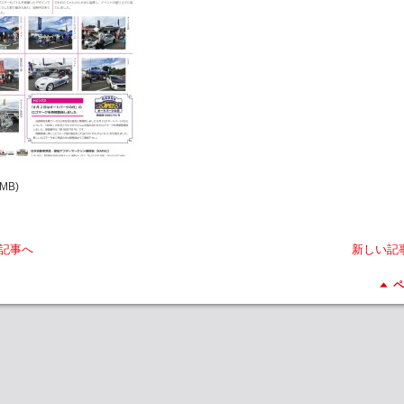
4MB)
記事へ
新しい記
ペ