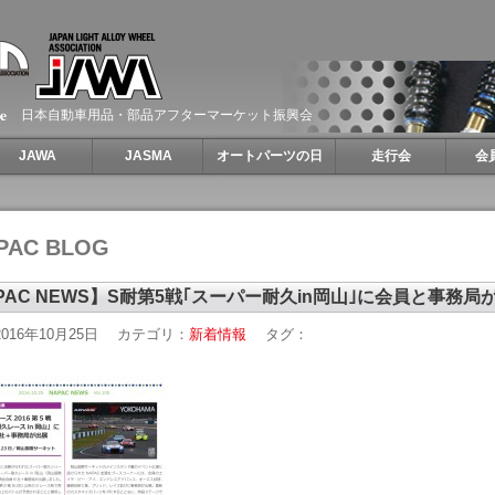
日本自動車用品・部品アフターマーケット振興会
JAWA
JASMA
オートパーツの日
走行会
会
PAC BLOG
PAC NEWS】S耐第5戦｢スーパー耐久in岡山｣に会員と事務局
016年10月25日
カテゴリ：
新着情報
タグ：