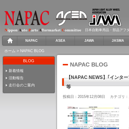
日本自動車用品・部品アフ
NAPAC
ASEA
JAWA
JASMA
ホーム
>
NAPAC BLOG
BLOG
NAPAC BLOG
新着情報
【NAPAC NEWS】｢イン
活動報告
走行会のご案内
等
投稿日：2015年12月08日
カテゴリ：